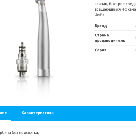
клапан, быстрое соеди
вращающимся 4-х кан
Unifix
Бренд
%
Скидка 24 %
Страна
производитель
Серия
6/4 Соединительная розетка (М)
5055 8/6 Соединительная розетк
1 109 ₽
1 456 ₽
1 109 ₽
1 456 ₽
ние
Характеристики
В корзину
В корзину
рбина без подсветки;