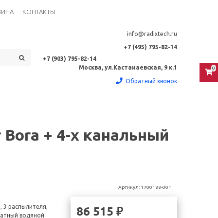
ЗИНА
КОНТАКТЫ
info@radixtech.ru
+7 (495) 795-82-14
+7 (903) 795-82-14
Москва, ул.Кастанаевская, 9 к.1
0
Обратный звонок
 Bora + 4-х канальный
Артикул:
1700188-001
, 3 распылителя,
86 515 ₽
ратный водяной