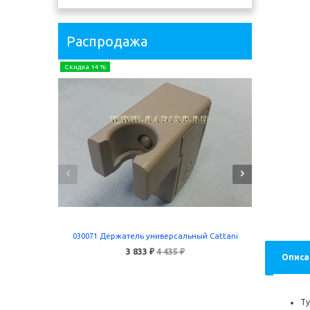
Распродажа
Скидка 14 %
Скидка 24 
030071 Держатель универсальный Cattani
5055 
3 833 ₽
4 435 ₽
Описа
В корзину
Ту