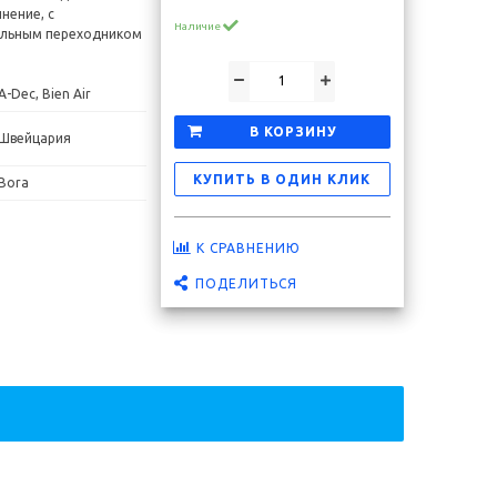
нение, с
Наличие
альным переходником
A-Dec, Bien Air
Скидка 20 %
Скидка 15 %
В КОРЗИНУ
Швейцария
КУПИТЬ В ОДИН КЛИК
Bora
К СРАВНЕНИЮ
ПОДЕЛИТЬСЯ
а (М)
Канюля пылесоса №10 "без лопатки" 040240
Канюля пыле
(уп. 3 шт.) Cattani
1 742 ₽
2 172 ₽
В корзину