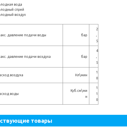
лодная вода
лодный спрей
лодный воздух
2
акс. давление подачи воды
бар
,
5
4
акс. давление подачи воздуха
бар
,
5
1
асход воздуха
Нл\мин
0
1
Куб.см\ми
асход воды
1
н
0
тствующие товары