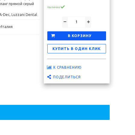
ланг прямой серый
Наличие
A-Dec, Luzzani Dental
Италия
Скидка 20 %
Скидка 15 %
В КОРЗИНУ
КУПИТЬ В ОДИН КЛИК
К СРАВНЕНИЮ
ПОДЕЛИТЬСЯ
а (М)
Канюля пылесоса №10 "без лопатки" 040240
Канюля пыле
(уп. 3 шт.) Cattani
1 742 ₽
2 172 ₽
В корзину