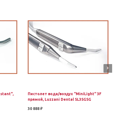
stant",
Пистолет вода/воздух "MiniLight" 3F
Пистолет 
прямой, Luzzani Dental SL3SGSG
угловой, 
30 888 ₽
31 838 ₽
В корзину