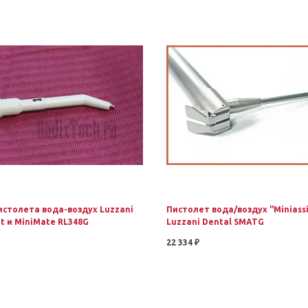
истолета вода-воздух Luzzani
Пистолет вода/воздух "Miniassi
ht и MiniMate RL348G
Luzzani Dental SMATG
22 334 ₽
В корзину
В корзину