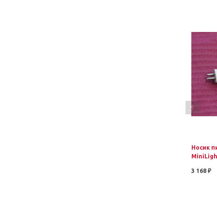
Носик п
MiniLig
3 168 ₽