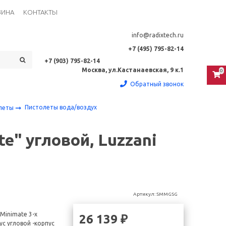
ЗИНА
КОНТАКТЫ
info@radixtech.ru
+7 (495) 795-82-14
+7 (903) 795-82-14
Москва, ул.Кастанаевская, 9 к.1
0
Обратный звонок
Пистолеты вода/воздух
олеты
e" угловой, Luzzani
Артикул:
SMMGSG
Minimate 3-х
26 139 ₽
с угловой -корпус