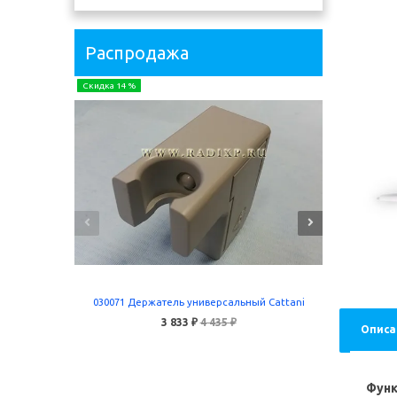
Распродажа
Скидка 14 %
Скидка 24 
030071 Держатель универсальный Cattani
5055 
3 833 ₽
4 435 ₽
Описа
В корзину
Функ