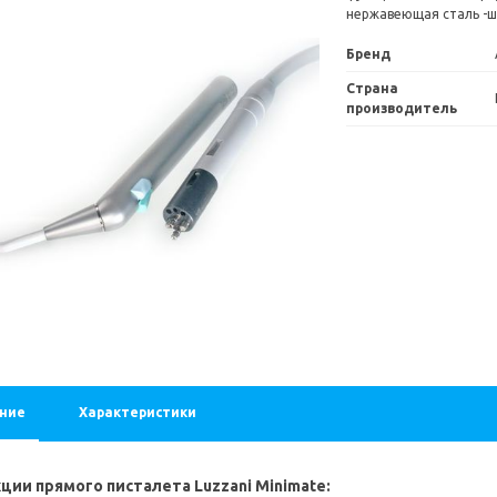
нержавеющая сталь -ш
Бренд
Страна
%
Скидка 24 %
производитель
6/4 Соединительная розетка (М)
5055 8/6 Соединительная розетк
1 109 ₽
1 456 ₽
1 109 ₽
1 456 ₽
ние
Характеристики
В корзину
В корзину
ции прямого писталета Luzzani Minimate: