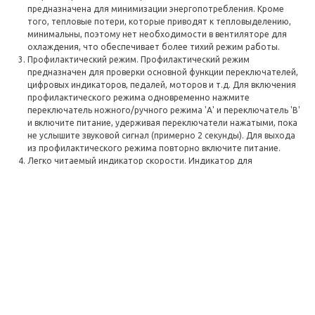
предназначена для минимизации энергопотребления. Кроме
того, тепловые потери, которые приводят к тепловыделению,
минимальны, поэтому нет необходимости в вентиляторе для
охлаждения, что обеспечивает более тихий режим работы.
Профилактический режим. Профилактический режим
предназначен для проверки основной функции переключателей,
цифровых индикаторов, педалей, моторов и т.д. Для включения
профилактического режима одновременно нажмите
переключатель ножного/ручного режима 'А' и переключатель 'В'
и включите питание, удерживая переключатели нажатыми, пока
не услышите звуковой сигнал (примерно 2 секунды). Для выхода
из профилактического режима повторно включите питание.
Легко читаемый индикатор скорости. Индикатор для
двузначных цифр в ходе работы ясно отображает точную
скорость вращения.
Функция автоматической стабилизации скорости. Функция
автоматической стабилизации скорости позволяет
автоматически поддерживать заданную скорость, освобождая
от необходимости контролировать её при помощи педали.
Перед запуском мотора нажмите кнопку автоматической
стабилизации скорости (Auto Cruise) и убедитесь, что индикатор
загорелся. Затем запустите мотор. Когда будет достигнута
нужная скорость, удерживайте её более секунды, чтобы
активировать функцию автоматической стабилизации скорости.
Ваши ноги больше не будут уставать при выполнении