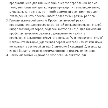
предназначена для минимизации энергопотребления. Кроме
того, тепловые потери, которые приводят к тепловыделению,
минимальны, поэтому нет необходимости в вентиляторе для
охлаждения, что обеспечивает более тихий режим работы.
Профилактический режим. Профилактический режим
предназначен для проверки основной функции переключателей,
цифровых индикаторов, педалей, моторов и т.д. Для включения
профилактического режима одновременно нажмите
переключатель ножного/ручного режима 'А' и переключатель 'В'
и включите питание, удерживая переключатели нажатыми, пока
не услышите звуковой сигнал (примерно 2 секунды). Для выхода
из профилактического режима повторно включите питание.
Легко читаемый индикатор скорости. Индикатор для
двузначных цифр в ходе работы ясно отображает точную
скорость вращения.
Функция автоматической стабилизации скорости. Функция
автоматической стабилизации скорости позволяет
автоматически поддерживать заданную скорость, освобождая
от необходимости контролировать её при помощи педали.
Перед запуском мотора нажмите кнопку автоматической
стабилизации скорости (Auto Cruise) и убедитесь, что индикатор
загорелся. Затем запустите мотор. Когда будет достигнута
нужная скорость, удерживайте её более секунды, чтобы
активировать функцию автоматической стабилизации скорости.
Ваши ноги больше не будут уставать при выполнении