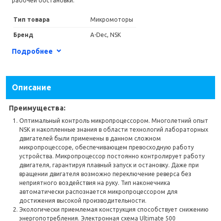
рабочей обстановки.
Тип товара
Микромоторы
Бренд
A-Dec, NSK
Страна производитель
Япония
Подробнее
Гарантия
12
Описание
Преимущества:
Оптимальный контроль микропроцессором. Многолетний опыт
NSK и накопленные знания в области технологий лабораторных
двигателей были применены в данном сложном
микропроцессоре, обеспечивающем превосходную работу
устройства. Микропроцессор постоянно контролирует работу
двигателя, гарантируя плавный запуск и остановку. Даже при
вращении двигателя возможно переключение реверса без
неприятного воздействия на руку. Тип наконечника
автоматически распознается микропроцессором для
достижения высокой производительности.
Экологически приемлемая конструкция способствует снижению
энергопотребления. Электронная схема Ultimate 500