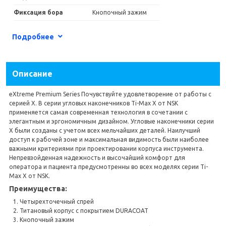
Фиксация бора
Кнопочный зажим
Сменная головка
Да
Подробнее
Описание
eXtreme Premium Series Почувствуйте удовлетворение от работы с
серией X. В серии угловых наконечников Ti-Max X от NSK
применяется самая современная технология в сочетании с
элегантным и эргономичным дизайном. Угловые наконечники серии
X были созданы с учетом всех мельчайших деталей. Наилучший
доступ к рабочей зоне и максимальная видимость были наиболее
важными критериями при проектировании корпуса инструмента.
Непревзойденная надежность и высочайший комфорт для
оператора и пациента предусмотренны во всех моделях серии Ti-
Max X от NSK.
Преимущества:
Четырехточечный спрей
Титановый корпус с покрытием DURACOAT
Кнопочный зажим