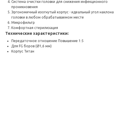
Система очистки головки для снижения инфекционного
проникновения
Эргономичный изогнутый корпус - идеальный угол наклона
головки в любом обрабатываемом месте
Микрофильтр
Комфортная стерилизация
Технические характеристики:
Передаточное отношение Повышение 1:5
Для FG боров (Ø1,6 мм)
Корпус Титан
Покрытие DURACOAT
Максимальная скорость (об) 200 000
Характеристики