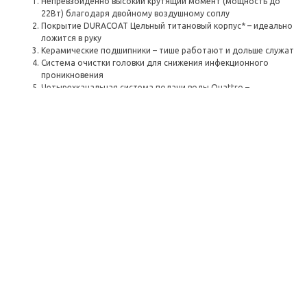
Непревзойдённо высокий крутящий момент (мощность до
22Вт) благодаря двойному воздушному соплу
Покрытие DURACOAT Цельный титановый корпус* – идеально
ложится в руку
Керамические подшипники – тише работают и дольше служат
Система очистки головки для снижения инфекционного
проникновения
Четырехканальная система подачи воды Quattro –
оптимальное охлаждение и постоянная видимость
Эргономичный изогнутый корпус - идеальный угол наклона
головки в любом обрабатываемом месте
Клапан регулировки избыточного давления – защищает
наконечник от достижения чрезмерно высокой скорости
вращения
Оптика из сотообразного стекла – освещение для лучшего
обзора
Характеристики