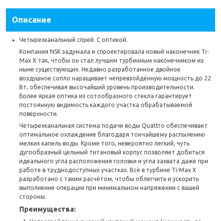
Фиксация бора
Кнопочный зажим
Описание
Четырехканальный спрей. С оптикой.
Компания NSK задумала и спроектировала новый наконечник Ti-
Max X так, чтобы он стал лучшим турбинным наконечником из
ныне существующих. Недавно разработанное двойное
воздушное сопло наращивает непревзойдённую мощность до 22
Вт, обеспечивая высочайший уровень производительности.
Более яркая оптика из сотообразного стекла гарантирует
постоянную видимость каждого участка обрабатываемой
поверхности.
Четырехканальная система подачи воды Quattro обеспечивает
оптимальное охлаждение благодаря тончайшему распылению
мелких капель воды. Кроме того, невероятно легкий, чуть
дугообразный цельный титановый корпус позволяет добиться
идеального угла расположения головки и угла захвата даже при
работе в труднодоступных участках. Всё в турбине Ti-Max X
разработано с таким расчётом, чтобы облегчить и ускорить
выполнение операции при минимальном напряжении с вашей
стороны.
Преимущества: