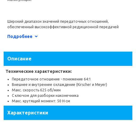
Широкий диапазон значений передаточных отношений,
обеспеченный высокоэффективной редукционной передачей
компании NSK, - это ещё одна примечательная характеристика
Подробнее
наконечников для имплантологии от NSK.
Тип товара
Угловые наконечники
Описание
Бренд
A-Dec, NSK
Страна производитель
Япония
Технические характеристики:
Подшипник
Керамический
Передаточное отношение - понижение 64:1
Внешнее и внутреннее охлаждение (Kirscher и Meyer)
Фиксация бора
Кнопочный зажим
Макс. скорость 625 об/мин
С ключом для разборки наконечника
Сменная головка
Да
Макс. крутящий момент: 50 Н·см
Характеристики