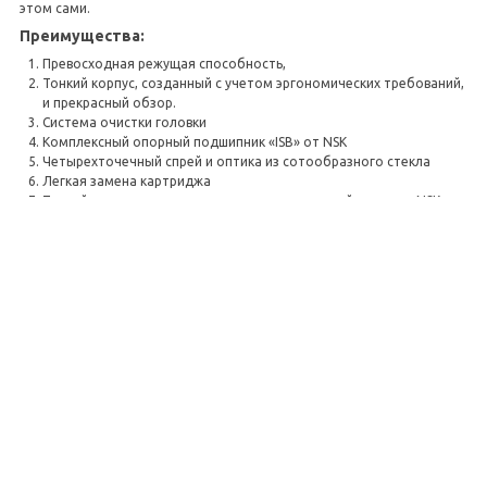
этом сами.
Преимущества:
Превосходная режущая способность,
Тонкий корпус, созданный с учетом эргономических требований,
и прекрасный обзор.
Система очистки головки
Комплексный опорный подшипник «ISB» от NSK
Четырехточечный спрей и оптика из сотообразного стекла
Легкая замена картриджа
Тонкий наконечник с корпусом из нержавеющей стали от NSK
Характеристики