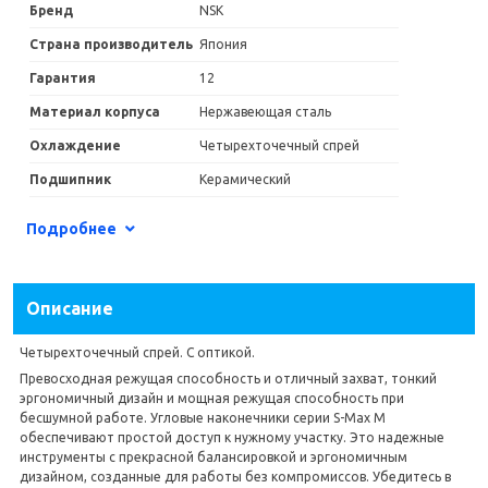
Бренд
NSK
Страна производитель
Япония
Гарантия
12
Материал корпуса
Нержавеющая сталь
Охлаждение
Четырехточечный спрей
Подшипник
Керамический
Размер головки
Миниатюрная
Подробнее
Соединение
К переходнику KaVo MULTIflex
Фиксация бора
Кнопочный зажим
Описание
Четырехточечный спрей. С оптикой.
Превосходная режущая способность и отличный захват, тонкий
эргономичный дизайн и мощная режущая способность при
бесшумной работе. Угловые наконечники серии S-Max M
обеспечивают простой доступ к нужному участку. Это надежные
инструменты с прекрасной балансировкой и эргономичным
дизайном, созданные для работы без компромиссов. Убедитесь в