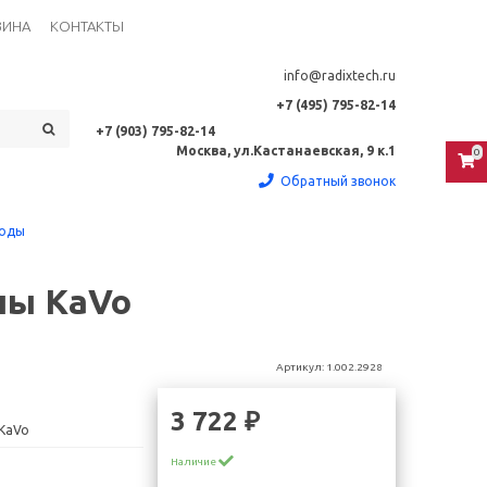
ЗИНА
КОНТАКТЫ
info@radixtech.ru
+7 (495) 795-82-14
+7 (903) 795-82-14
Москва, ул.Кастанаевская, 9 к.1
0
Обратный звонок
иоды
ны KaVo
Артикул:
1.002.2928
3 722 ₽
KaVo
Наличие