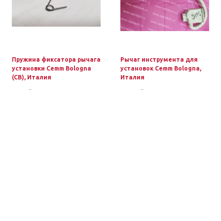
Пружина фиксатора рычага
Рычаг инструмента для
установки Cemm Bologna
установок Cemm Bologna,
(CB), Италия
Италия
2 218 ₽
17 424 ₽
В корзину
В корзину