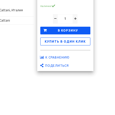
Наличие
Cattani, Италия
Cattani
Скидка 20 %
Скидка 15 %
В КОРЗИНУ
КУПИТЬ В ОДИН КЛИК
К СРАВНЕНИЮ
ПОДЕЛИТЬСЯ
а (М)
Канюля пылесоса №10 "без лопатки" 040240
Канюля пыле
(уп. 3 шт.) Cattani
1 742 ₽
2 172 ₽
В корзину