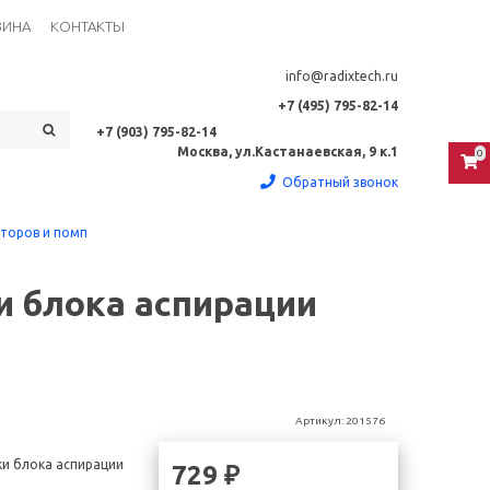
ЗИНА
КОНТАКТЫ
info@radixtech.ru
+7 (495) 795-82-14
+7 (903) 795-82-14
Москва, ул.Кастанаевская, 9 к.1
0
Обратный звонок
аторов и помп
и блока аспирации
Артикул:
201576
ки блока аспирации
729 ₽